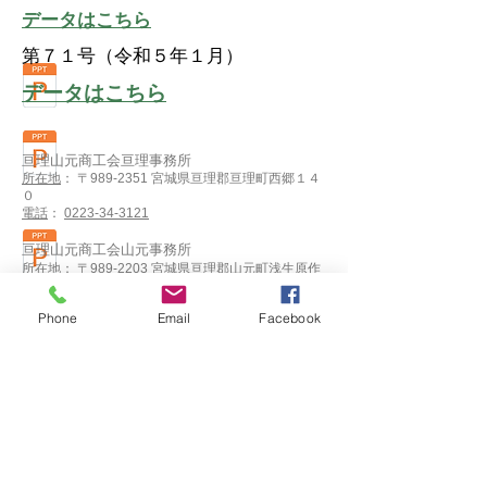
​データはこちら
​第７１号（令和５年１月）
​データはこちら
亘理山元商工会亘理事務所
所在地
： 〒989-2351 宮城県亘理郡亘理町西郷１４
０
電話
：
0223-34-3121
亘理山元商工会山元事務所
所在地
： 〒989-2203 宮城県亘理郡山元町浅生原作
田山２−７０
電話
：
0223-37-0543
Phone
Email
Facebook
watariyamamoto_sci@office.miyagi-fsci.or.jp
お名前入力欄
メールアドレス入力欄