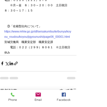
電話：０１２０（２２１）２７６
　　※月～金　８：３０～２０：００　土日祝日　
８：３０～１７：１５
　③「在籍型出向について」
https://www.mhlw.go.jp/stf/seisakunitsuite/bunya/koy
ou_roudou/koyou/jigyounushi/page06_00001.html
宮城労働局　職業安定部　職業安定課
　　電話：０２２（２９９）８０６１　※土日祝日
休み
すべて表示
最新記事
Phone
Email
Facebook