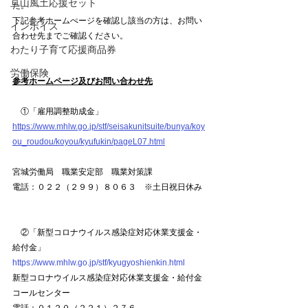
亘山風土応援セット
た。
下記参考ホームぺージを確認し該当の方は、お問い
インボイス
合わせ先までご確認ください。
わたり子育て応援商品券
労働保険
参考ホームページ及びお問い合わせ先
　①「雇用調整助成金」
https://www.mhlw.go.jp/stf/seisakunitsuite/bunya/koy
ou_roudou/koyou/kyufukin/pageL07.html
宮城労働局　職業安定部　職業対策課
電話：０２２（２９９）８０６３　※土日祝日休み
　②「新型コロナウイルス感染症対応休業支援金・
給付金」
https://www.mhlw.go.jp/stf/kyugyoshienkin.html
新型コロナウイルス感染症対応休業支援金・給付金
コールセンター