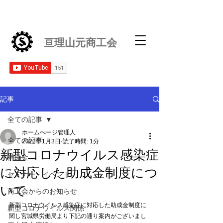
亘理山元商工会
記事
全ての記事
ホームぺージ管理人
全ての記事
2022年1月3日
読了時間: 1分
新型コロナウイルス感染症
補助金
に対応した助成金制度につ
セミナー・イベント
いて
商工会からのお知らせ
新型コロナウイルス感染症に対応した助成金制度に
新型コロナウイルス関係
関し宮城県労働局より下記の通り案内がございまし