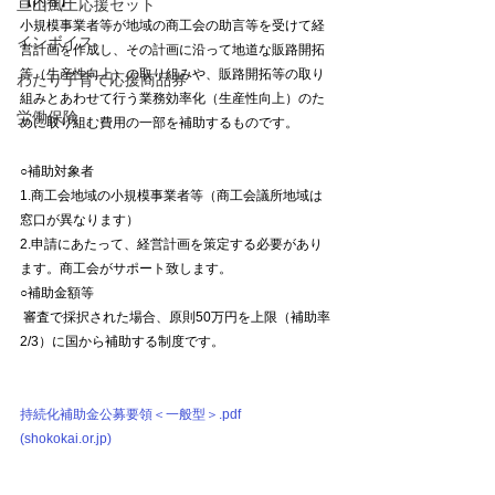
【内容】
亘山風土応援セット
小規模事業者等が地域の商工会の助言等を受けて経
インボイス
営計画を作成し、その計画に沿って地道な販路開拓
等（生産性向上）の取り組みや、販路開拓等の取り
わたり子育て応援商品券
組みとあわせて行う業務効率化（生産性向上）のた
労働保険
めに取り組む費用の一部を補助するものです。
○補助対象者
1.商工会地域の小規模事業者等（商工会議所地域は
窓口が異なります）
2.申請にあたって、経営計画を策定する必要があり
ます。商工会がサポート致します。
○補助金額等
 審査で採択された場合、原則50万円を上限（補助率
2/3）に国から補助する制度です。
持続化補助金公募要領＜一般型＞.pdf 
(shokokai.or.jp)