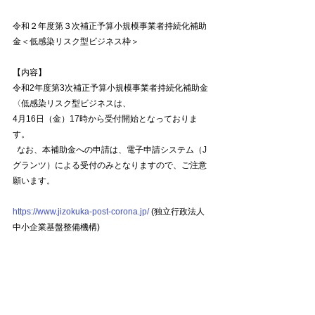
令和２年度第３次補正予算小規模事業者持続化補助
金＜低感染リスク型ビジネス枠＞
【内容】
令和2年度第3次補正予算小規模事業者持続化補助金
〈低感染リスク型ビジネスは、
4月16日（金）17時から受付開始となっておりま
す。
  なお、本補助金への申請は、電子申請システム（J
グランツ）による受付のみとなりますので、ご注意
願います。
https://www.jizokuka-post-corona.jp/
 (独立行政法人
中小企業基盤整備機構)