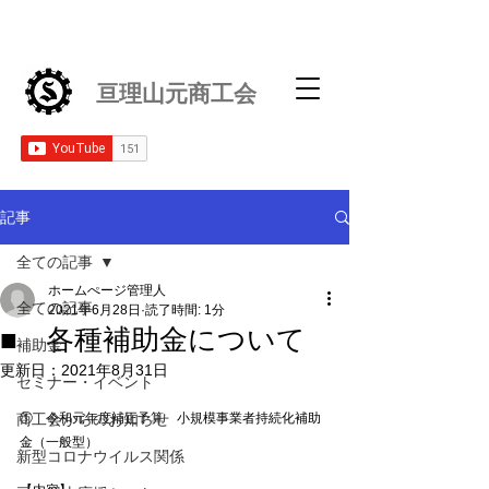
亘理山元商工会
記事
全ての記事
ホームぺージ管理人
全ての記事
2021年6月28日
読了時間: 1分
■ 各種補助金について
補助金
更新日：
2021年8月31日
セミナー・イベント
商工会からのお知らせ
①　令和元年度補正予算　小規模事業者持続化補助
金（一般型）
新型コロナウイルス関係