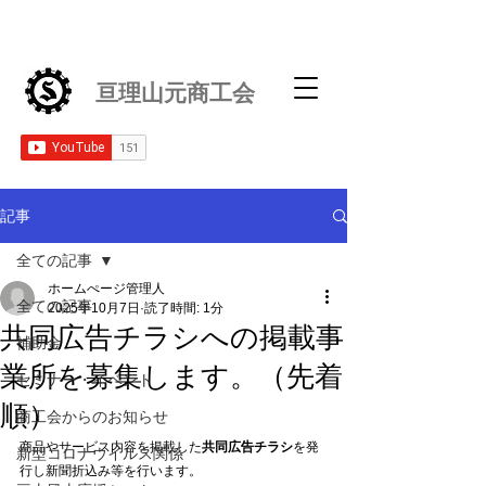
亘理山元商工会
記事
全ての記事
ホームぺージ管理人
全ての記事
2025年10月7日
読了時間: 1分
共同広告チラシへの掲載事
補助金
業所を募集します。（先着
セミナー・イベント
順）
商工会からのお知らせ
商品やサービス内容を掲載した
共同広告チラシ
を発
新型コロナウイルス関係
行し新聞折込み等を行います。