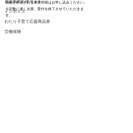
亘山風土応援セット
掲載を希望される事業所様はお申し込みください。
※定数に達し次第、受付を終了させていただきま
インボイス
す。
わたり子育て応援商品券
労働保険