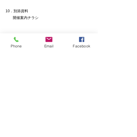
10．別添資料
　　開催案内チラシ
.pdf
103_開催案内チラシ
Phone
Email
Facebook
ダウンロード：PDF • 700KB
すべて表示
最新記事