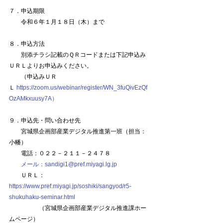
７．申込期限
　　令和６年１月１８日（木）まで
８．申込方法
　　別添チラシ記載のＱＲコードまたは下記申込み
ＵＲＬよりお申込みください。
　　（申込みＵＲ
Ｌ 
https://zoom.us/webinar/register/WN_3fuQivEzQf
OzAMkxuusy7A）
９．申込先・問い合わせ先
　　宮城県企画部産業デジタル推進第一班（担当：
小幡）
　　電話：０２２－２１１－２４７８
メール：sandigi1@pref.miyagi.lg.jp
　　ＵＲＬ：
https://www.pref.miyagi.jp/soshiki/sangyod/r5-
shukuhaku-seminar.html
　　　　　（宮城県企画部産業デジタル推進課ホー
ムページ）