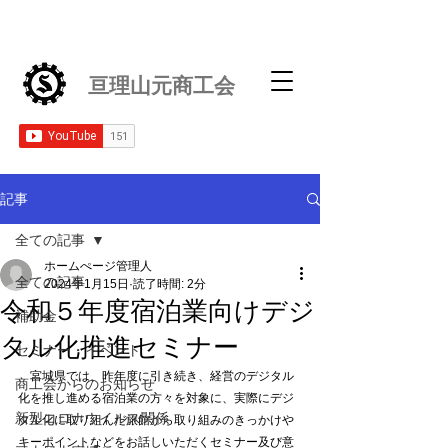
亘理山元商工会
記事
全ての記事
ホームぺージ管理人
全ての記事
2024年1月15日
読了時間: 2分
令和５年度宿泊業向けデジ
補助金
タル化推進セミナー
セミナー・イベント
　宮城県では、昨年度に引き続き、経営のデジタル
商工会からのお知らせ
化を推し進める宿泊業の方々を対象に、実際にデジ
新型コロナウイルス関係
タル化に取り組んだ旅館から取り組みのきっかけや
キーポイントなどをお話しいただくセミナー及び意