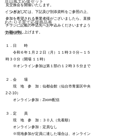
亘山風土応援セット
見交換会を開催いたします。
インボイス
　つきましては、下記及び別添資料をご参照の上、
参加を希望される事業者様がございましたら、直接
わたり子育て応援商品券
チラシに記載の申込先へお申込みくださいますよう
お願い申し上げます。
労働保険
１．日　　時
　　令和６年１月２２日（月）１１時３０分～１５
時３０分（開場 １１時）
　　※オンライン参加は第１部の１２時３５分まで
２．会　　場
　　現　地　参　加：仙都会館（仙台市青葉区中央
2-2-10）
　　オンライン参加：Zoom配信
３．定　　員
　　現　地　参　加：３０人（先着順）
　　オンライン参加：定員なし
　　※現地参加が定員に達した場合は、オンライン