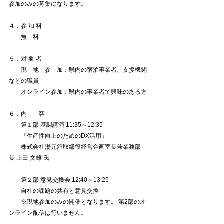
参加のみの募集になります。
４．参 加 料
　　無　料
５．対 象 者
　　現　地　参　加：県内の宿泊事業者、支援機関
などの職員
　　オンライン参加：県内の事業者で興味のある方
６．内　　容
　　第１部 基調講演 11:35～12:35
　　「生産性向上のためのDX活用」
　　株式会社湯元舘取締役経営企画室長兼業務部
長 上田 文雄 氏
　　第２部 意見交換会 12:40～13:25
　　自社の課題の共有と意見交換
　　※現地参加のみの開催となります。 第2部のオ
ンライン配信は行いません。