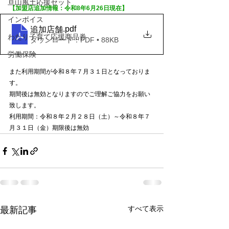
亘山風土応援セット
【加盟店追加情報：令和8年6月26日現在】
インボイス
.pdf
追加店舗
わたり子育て応援商品券
ダウンロード：PDF • 88KB
労働保険
また利用期間が令和８年７月３１日となっておりま
す。
期間後は無効となりますのでご理解ご協力をお願い
致します。
利用期間：令和８年２月２８日（土）～令和８年７
月３１日（金）期限後は無効
すべて表示
最新記事