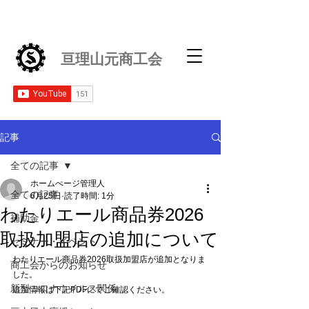
亘理山元商工会
記事
全ての記事
ホームぺージ管理人
全ての記事
6月25日
読了時間: 1分
わたりエール商品券2026
補助金
取扱加盟店の追加について
セミナー・イベント
わたりエール商品券2026取扱加盟店が追加となりま
商工会からのお知らせ
した。
新型コロナウイルス関係
追加情報は下記PDFにてご確認ください。