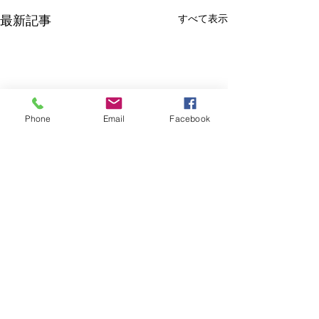
すべて表示
最新記事
Phone
Email
Facebook
【重要】令和５年度労働
【重要】令和４
保険年度更新事務処理に
保険年度更新事
ついて
ついて
標記のお手続きに関しまし
標記のお手続きに
コメント