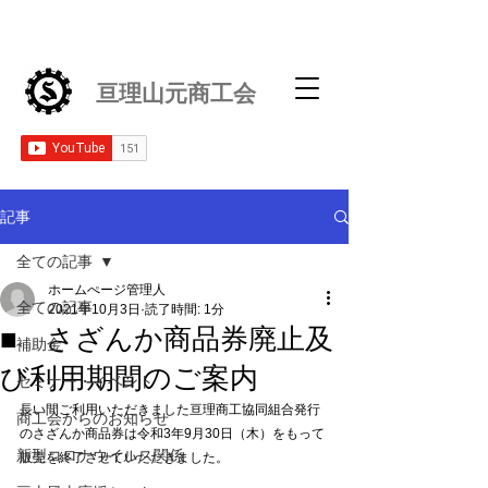
亘理山元商工会
記事
全ての記事
ホームぺージ管理人
全ての記事
2021年10月3日
読了時間: 1分
■ さざんか商品券廃止及
補助金
び利用期間のご案内
セミナー・イベント
長い間ご利用いただきました亘理商工協同組合発行
商工会からのお知らせ
のさざんか商品券は令和3年9月30日（木）をもって
新型コロナウイルス関係
販売を終了させていただきました。