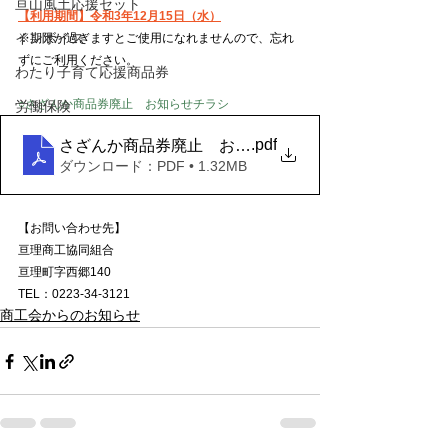
亘山風土応援セット
【利用期間】令和3年12月15日（水）
インボイス
※期限が過ぎますとご使用になれませんので、忘れ
ずにご利用ください。
わたり子育て応援商品券
○さざんか商品券廃止　お知らせチラシ
労働保険
.pdf
さざんか商品券廃止 お知らせチラシ
ダウンロード：PDF • 1.32MB
【お問い合わせ先】
亘理商工協同組合
亘理町字西郷140
TEL：0223-34-3121
商工会からのお知らせ