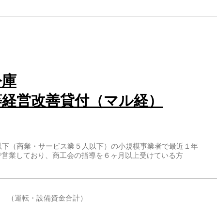
公庫
等経営改善貸付（マル経）
名以下（商業・サービス業５人以下）の小規模事業者で最近１年
で営業しており、商工会の指導を６ヶ月以上受けている方
 （運転・設備資金合計）