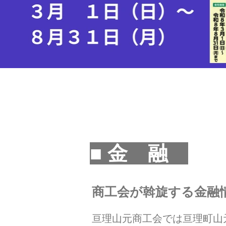
■ 金 融
商工会が斡旋する金融
亘理山元商工会では亘理町山