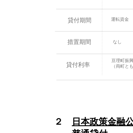
​運転資金
貸付期間
措置期間
​なし
亘理町振興
貸付利率
​（両町と
​２
日本政策金融