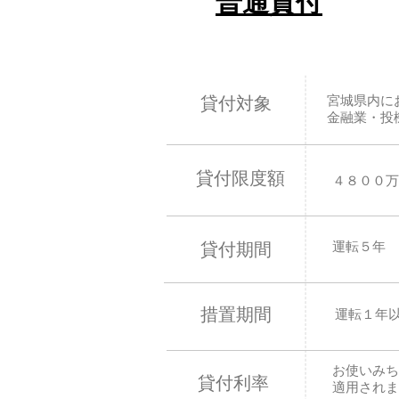
普通貸付
宮城県内に
貸付対象
金融業・投
貸付限度額
４８００万
運転５年 
貸付期間
措置期間
運転１年
お使いみち
貸付利率
適用されま