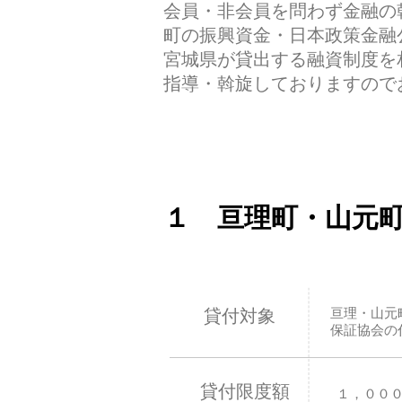
会員・非会員を問わず金融の
町の振興資金・日本政策金融
宮城県が貸出する融資制度を
指導・斡旋しておりますので
​１
亘理町・山元
亘理・山元
貸付対象
保証協会の
貸付限度額
​１，００