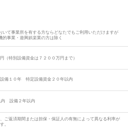
おいて事業所を有する方ならどなたでもご利用いただけますが
機的事業・遊興娯楽業の方は除く
円（特別設備資金は７２００万円まで）
設備１０年 特定設備資金２０年以内
以内 設備２年以内
、ご返済期間または担保・保証人の有無によって異なる利率が
す。