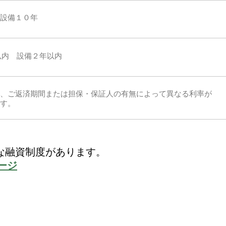
 設備１０年
以内 設備２年以内
、ご返済期間または担保・保証人の有無によって異なる利率が
す。
な融資制度があります。
ージ