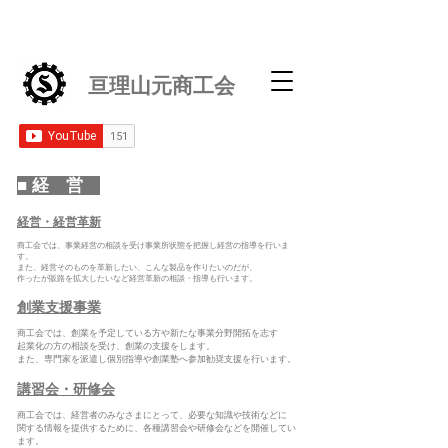
亘理山元商工会
■ 経 営
経営・経営革新
商工会では、事業経営の相談を受け事業所状態を把握し経営の指導を行いま
す。
また、経営そのものを革新したい、こんな製品を作りたいのだが、
作ったが販路を拡大したいなど経営革新の相談・指導も行います。
​創業支援事業
商工会では、創業を予定している方や新たな事業分野開拓を志す
起業化の方の相談を受け、創業の支援をします。
また、専門家を派遣し個別指導や創業塾へ参加勧奨支援を行います。
​講習会・研修会
商工会では、経営者のみなさまにとって、必要な知識や技術などに
関する情報を提供するために、各種講習会や研修会などを開催してい
ます。